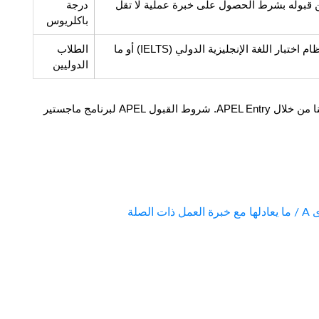
مع GGPA أقل من 2.50 من 4.00 أو مؤهل معادل يمكن قبوله بشرط الحصول على خبرة عملية لا تقل 
درجة 
باكلريوس
يجب أن يكون قد حصل على درجة 6.0 كحد أدنى في نظام اختبار اللغة الإنجليزية الدولي (IELTS) أو ما 
الطلاب 
الدوليين
يمكن اعتماد عملك وتعلمك السابق للتسجيل في برامجنا من خلال APEL Entry. شروط القبول APEL لبرنامج ماجستير 