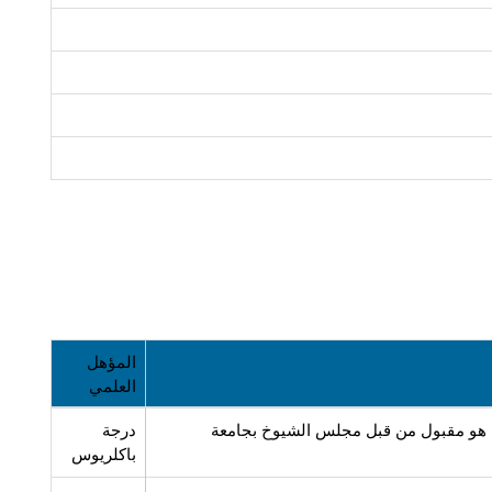
المؤهل 
العلمي
بحد أدنى 2.50 من 4.00 GGPA أو مؤهل معادل له كما هو مقبول من قبل مجلس الشيوخ بجامعة 
درجة 
باكلريوس