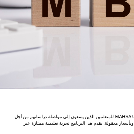
تم تصميم ماجستير إدارة الأعمال في MAHSA University (ODL) للمتعلمين الذين يسعون إلى مواصلة دراساتهم من أجل 
التنمية الشخصية وتحسين الحياة المهنية في وضع مرن وبأسعار معقولة. يقدم هذا البرنامج تجربة تعليمية ممتازة عبر 