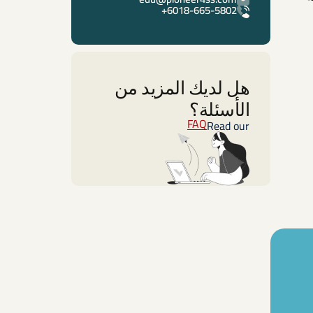
6018-665-5802+
هل لديك المزيد من
الأسئلة؟
FAQ
Read our