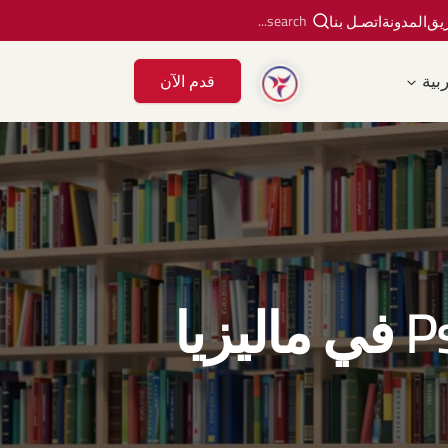
ريق
المدونة
اتصـل بنا
بية
قدم الآن
دراسة تخصص علم النفس Psychology في ماليزيا