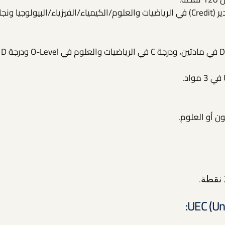
جامعة APU: نجاح في مادتين مع تقدير (Credit) في الرياضيات والعلوم/الكيمياء/الفيزياء/البيولوجيا
جامعة سي
UEC (Uni