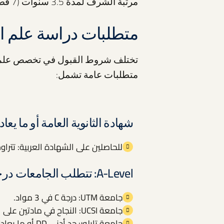
مرتبة الشرف لمدة 3.5 سنوات (7 فصول دراسية).
متطلبات دراسة علم ا
تختلف شروط القبول في تخصص علم الن
متطلبات عامة تشمل:
شهادة الثانوية العامة أو ما يعادل
للحاصلين على الشهادة العربية: تتراوح النسبة المطل
A-Level: تتطلب الجامعات درجات معينة، مثل:
جامعة UTM: درجة C في 3 مواد.
جامعة UCSI: النجاح في مادتين على الأقل بحد أدنى درجة D.
جامعة تايلور: حد أدنى DD أو ما يعادل 120 نقطة.