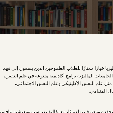
يا خيارًا ممتازًا للطلاب الطموحين الذين يسعون إلى فهم
لجامعات الماليزية برامج أكاديمية متنوعة في علم النفس،
ثل علم النفس الإكلينيكي وعلم النفس الاجتماعي،
ل المتنامي.
 محفزة ومعترف بها دوليًا، مع تكاليف دراسية ومعيشية تنافسي