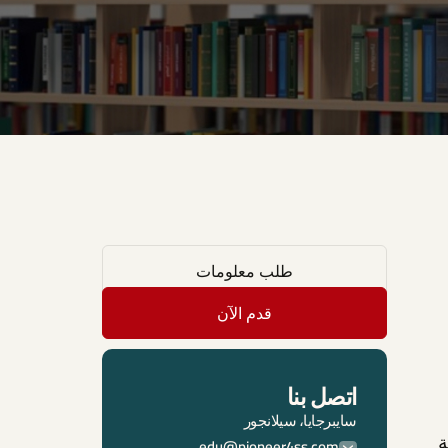
طلب معلومات
قدم الآن
اتصل بنا
سايبرجايا، سيلانجور
ة
edu@pioneer4ss.com